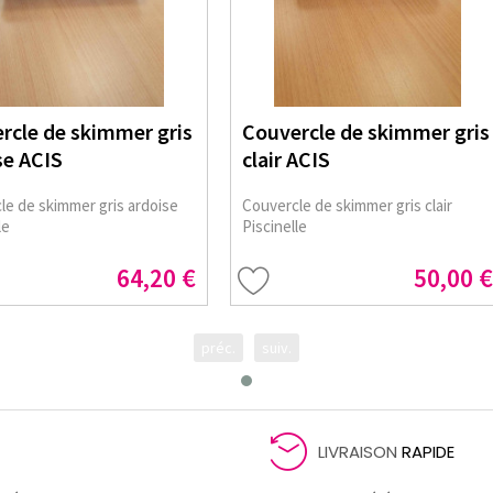
rcle de skimmer gris
Couvercle de skimmer gris
se ACIS
clair ACIS
le de skimmer gris ardoise
Couvercle de skimmer gris clair
le
Piscinelle
64,20 €
50,00 €
préc.
suiv.
LIVRAISON
RAPIDE