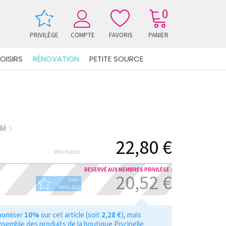
0
PRIVILÈGE
COMPTE
FAVORIS
PANIER
OISIRS
RÉNOVATION
PETITE SOURCE
llé
22,80 €
PRIX PUBLIC
RESERVÉ AUX MEMBRES PRIVILÈGE :
20,52 €
TARIF
PRIVILÈGE
nomiser
10%
sur cet article (soit
2,28 €
), mais
nsemble des produits de la boutique Piscinelle