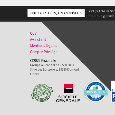
+33 (0)1 34 38 04 
UNE QUESTION, UN CONSEIL ?
boutique@piscin
CGV
Avis client
Mentions légales
Compte Privilège
©2026 Piscinelle
Groupe au capital de 7 500 000 €
3 rue des Boisseliers, 95330 Domont
France