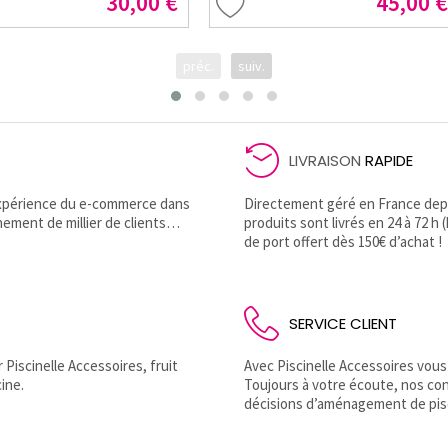
30,00 €
45,00 €
préc.
suiv.
LIVRAISON
RAPIDE
’expérience du e-commerce dans
Directement géré en France depui
nement de millier de clients…
produits sont livrés en 24 à 72 h 
de port offert dès 150€ d’achat !
SERVICE CLIENT
Piscinelle Accessoires, fruit
Avec Piscinelle Accessoires vous
ine.
Toujours à votre écoute, nos co
décisions d’aménagement de pis