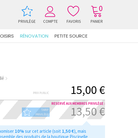
0
PRIVILÈGE
COMPTE
FAVORIS
PANIER
OISIRS
RÉNOVATION
PETITE SOURCE
llé
15,00 €
PRIX PUBLIC
RESERVÉ AUX MEMBRES PRIVILÈGE :
13,50 €
TARIF
PRIVILÈGE
nomiser
10%
sur cet article (soit
1,50 €
), mais
nsemble des produits de la boutique Piscinelle