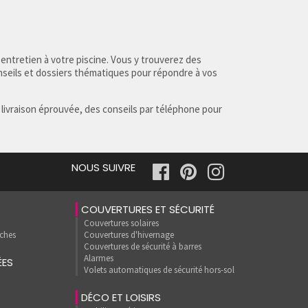
 entretien à votre piscine. Vous y trouverez des
nseils et dossiers thématiques pour répondre à vos
 livraison éprouvée, des conseils par téléphone pour
NOUS SUIVRE
COUVERTURES ET SÉCURITÉ
Couvertures solaires
uches
Couvertures d'hivernage
Couvertures de sécurité à barres
Alarmes
ÉES
Volets automatiques de sécurité hors-sol
DÉCO ET LOISIRS