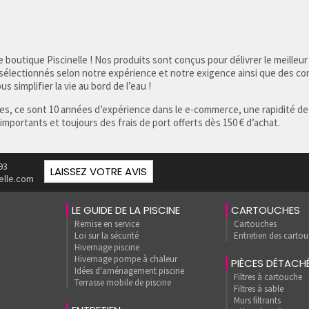
 boutique Piscinelle ! Nos produits sont conçus pour délivrer le meilleur
 sélectionnés selon notre expérience et notre exigence ainsi que des co
s simplifier la vie au bord de l’eau !
res, ce sont 10 années d’expérience dans le e-commerce, une rapidité de
 importants et toujours des frais de port offerts dès 150 € d’achat.
93
LAISSEZ VOTRE AVIS
elle.com
LE GUIDE DE LA PISCINE
CARTOUCHES
Remise en service
Cartouches
Loi sur la sécurité
Entretien des carto
Hivernage piscine
Hivernage pompe à chaleur
PIÈCES DÉTACH
Idées d'aménagement piscine
Filtres à cartouche
Terrasse mobile de piscine
Filtres à sable
Murs filtrants