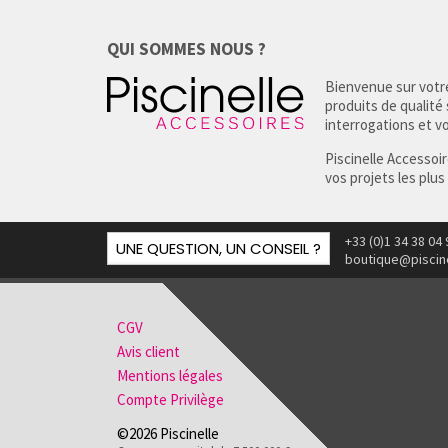
QUI SOMMES NOUS ?
Bienvenue sur votre
produits de qualité
interrogations et vou
Piscinelle Accessoi
vos projets les plus
+33 (0)1 34 38 04 
UNE QUESTION, UN CONSEIL ?
boutique@piscin
CGV
Avis client
Mentions légales
Compte Privilège
©2026 Piscinelle