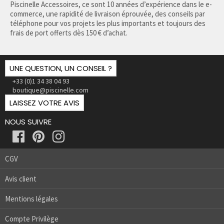
Piscinelle Accessoires, ce sont 10 années d’expérience dans le e-
commerce, une rapidité de livraison éprouvée, des conseils par
téléphone pour vos projets les plus importants et toujours des
frais de port offerts dès 150 € d’achat.
UNE QUESTION, UN CONSEIL ?
+33 (0)1 34 38 04 93
boutique@piscinelle.com
LAISSEZ VOTRE AVIS
NOUS SUIVRE
CGV
Avis client
Mentions légales
Compte Privilège