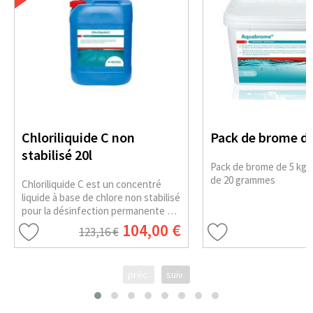
Chloriliquide C non
Pack de brome de
stabilisé 20l
Pack de brome de 5 kg, p
de 20 grammes
Chloriliquide C est un concentré
liquide à base de chlore non stabilisé
pour la désinfection permanente de
l'eau de la piscine. Il évite la
104,00 €
123,16 €
formation de tartre dans le système
d'injection.
préc.
suiv.