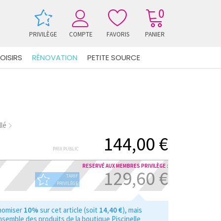
0
PRIVILÈGE
COMPTE
FAVORIS
PANIER
OISIRS
RÉNOVATION
PETITE SOURCE
llé
144,00 €
PRIX PUBLIC
RESERVÉ AUX MEMBRES PRIVILÈGE :
129,60 €
TARIF
PRIVILÈGE
nomiser
10%
sur cet article (soit
14,40 €
), mais
nsemble des produits de la boutique Piscinelle