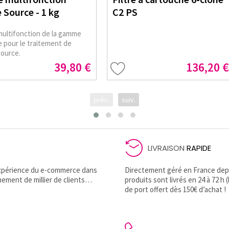
 Source - 1 kg
C2 PS
multifonction de la gamme
 pour le traitement de
Source.
39,80 €
136,20 €
préc.
suiv.
LIVRAISON
RAPIDE
’expérience du e-commerce dans
Directement géré en France depui
nement de millier de clients…
produits sont livrés en 24 à 72 h 
de port offert dès 150€ d’achat !