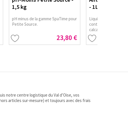
1,5 kg
- 1L
pH minus de la gamme SpaTime pour
Liquide concentré pou
Petite Source.
contre de possibles t
calcaire présentes da
Source.
23,80 €
s notre centre logistique du Val d’Oise, vos
(hors articles sur-mesure) et toujours avec des frais