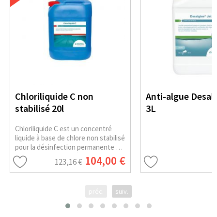
Chloriliquide C non
Anti-algue Desalg
stabilisé 20l
3L
Chloriliquide C est un concentré
liquide à base de chlore non stabilisé
pour la désinfection permanente de
l'eau de la piscine. Il évite la
104,00 €
123,16 €
formation de tartre dans le système
d'injection.
préc.
suiv.